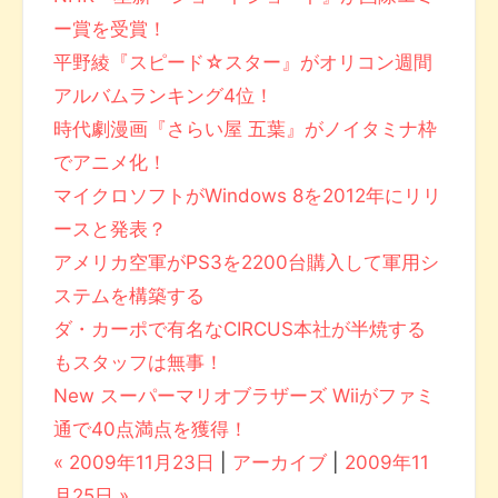
ー賞を受賞！
平野綾『スピード☆スター』がオリコン週間
アルバムランキング4位！
時代劇漫画『さらい屋 五葉』がノイタミナ枠
でアニメ化！
マイクロソフトがWindows 8を2012年にリリ
ースと発表？
アメリカ空軍がPS3を2200台購入して軍用シ
ステムを構築する
ダ・カーポで有名なCIRCUS本社が半焼する
もスタッフは無事！
New スーパーマリオブラザーズ Wiiがファミ
通で40点満点を獲得！
« 2009年11月23日
|
アーカイブ
|
2009年11
月25日 »