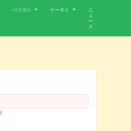
パソコン
ケータイ
ニ
ュ
ー
ス
期