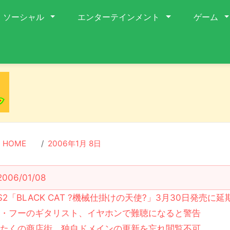
ソーシャル
エンターテインメント
ゲーム
HOME
2006年1月 8日
2006/01/08
S2「BLACK CAT ?機械仕掛けの天使?」3月30日発売に延
ザ・フーのギタリスト、イヤホンで難聴になると警告
おたくの商店街、独自ドメインの更新を忘れ閲覧不可