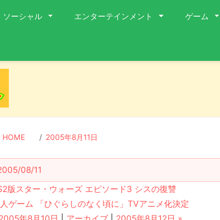
ソーシャル
エンターテインメント
ゲーム
HOME
2005年8月11日
2005/08/11
S2版スター・ウォーズ エピソード3 シスの復讐
人ゲーム 「ひぐらしのなく頃に」TVアニメ化決定
 2005年8月10日
|
アーカイブ
|
2005年8月12日 »