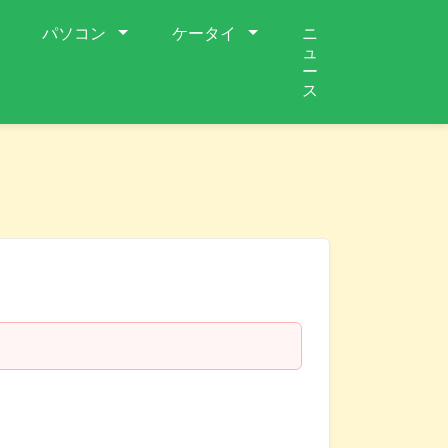
パソコン
ケータイ
ニ
ュ
ー
ス